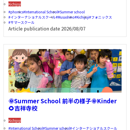
Kichijoji
phonics
International School
Summer school
インターナショナルスクール
Musashino
Kichijoji
フォニックス
サマースクール
Article publication date
2026/08/07
🌞Summer School 前半の様子🌞Kinder
🌻吉祥寺校
Kichijoji
International School
Summer school
インターナショナルスクール