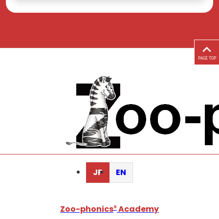
PAGE TOP
JP
EN
Zoo-phonics
®
Academy