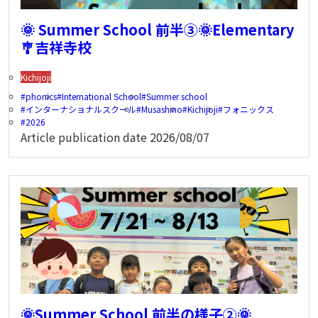
🌞 Summer School 前半③🌞Elementary
🎐吉祥寺校
Kichijoji
phonics
International School
Summer school
インターナショナルスクール
Musashino
Kichijoji
フォニックス
2026
Article publication date
2026/08/07
🌞Summer School 前半の様子②🌞