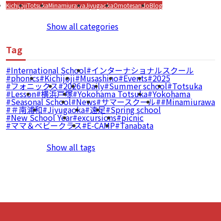
Kichijoji
Totsuka
Minamiurawa
Jiyugaoka
Omotesando
Blog
Show all categories
Tag
International School
インターナショナルスクール
phonics
Kichijoji
Musashino
Events
2025
フォニックス
2026
Daily
Summer school
Totsuka
Lesson
横浜戸塚
Yokohama Totsuka
Yokohama
Seasonal School
News
サマースクール
#Minamiurawa
＃南浦和
Jiyugaoka
遠足
Spring school
New School Year
excursions
picnic
ママ＆ベビークラス
E-CAMP
Tanabata
Show all tags