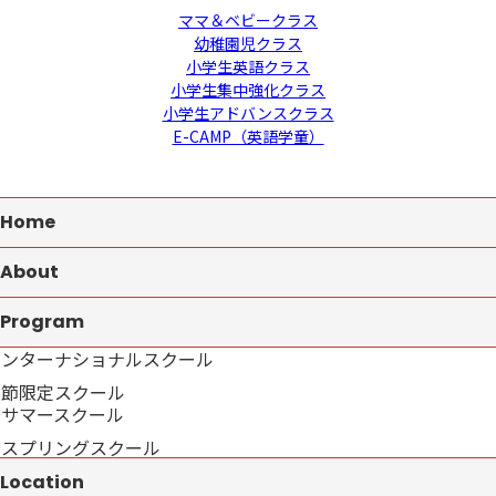
ママ＆ベビークラス
幼稚園児クラス
小学生英語クラス
小学生集中強化クラス
小学生アドバンスクラス
E-CAMP（英語学童）
Home
About
Program
インターナショナルスクール
季節限定スクール
→サマースクール
→スプリングスクール
Location