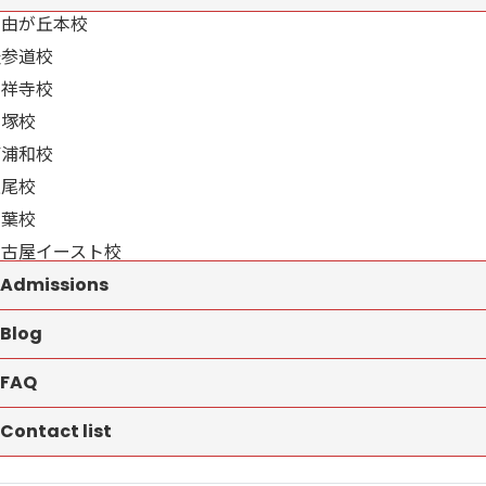
自由が丘本校
表参道校
吉祥寺校
戸塚校
南浦和校
上尾校
千葉校
名古屋イースト校
Admissions
Blog
FAQ
Contact list