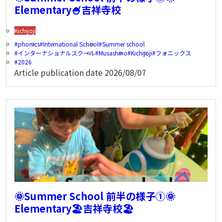
Elementary🍧吉祥寺校
Kichijoji
phonics
International School
Summer school
インターナショナルスクール
Musashino
Kichijoji
フォニックス
2026
Article publication date
2026/08/07
🌞Summer School 前半の様子①🌞
Elementary🏖️吉祥寺校🏖️