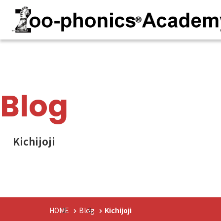
Blog
Kichijoji
HOME
Blog
Kichijoji