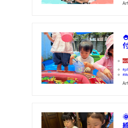
Ar
Kic
p
M
Ar