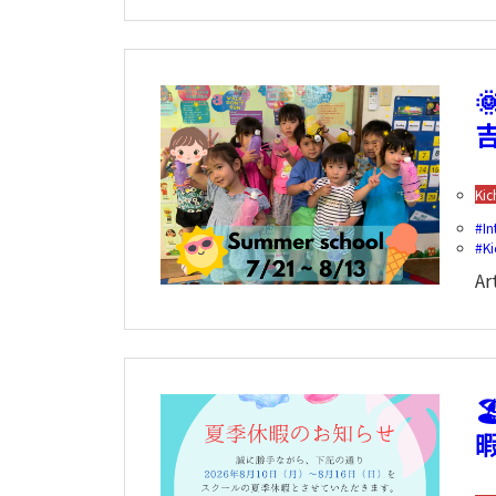

Kic
In
Ki
Ar
