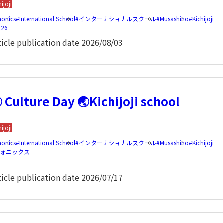
hijoji
honics
International School
インターナショナルスクール
Musashino
Kichijoji
026
ticle publication date
2026/08/03
 Culture Day 🌏Kichijoji school
hijoji
honics
International School
インターナショナルスクール
Musashino
Kichijoji
フォニックス
ticle publication date
2026/07/17