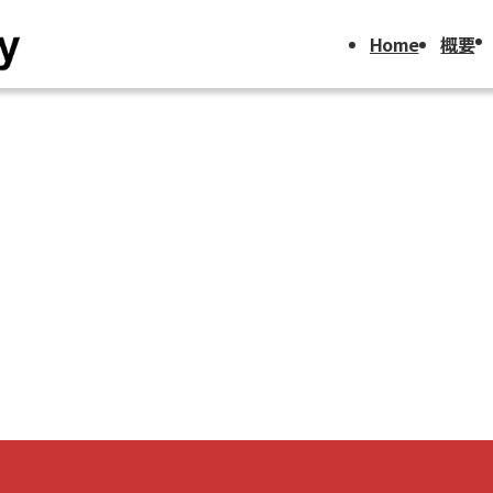
Home
概要
プログラ
インター
クール
季節限定