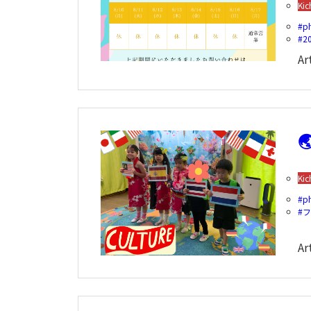
Kic
p
2
Ar

Kic
p
Ar