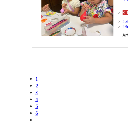
Kic
p
M
Ar
1
2
3
4
5
6