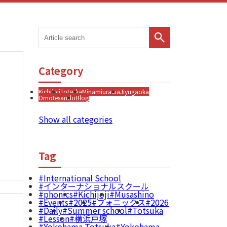
Category
Kichijoji
Totsuka
Minamiurawa
Jiyugaoka
Omotesando
Blog
Show all categories
Tag
International School
インターナショナルスクール
phonics
Kichijoji
Musashino
Events
2025
フォニックス
2026
Daily
Summer school
Totsuka
Lesson
横浜戸塚
Yokohama Totsuka
Yokohama