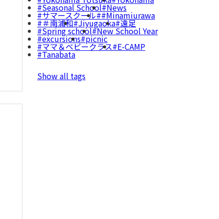
Seasonal School
News
サマースクール
#Minamiurawa
＃南浦和
Jiyugaoka
遠足
Spring school
New School Year
excursions
picnic
ママ＆ベビークラス
E-CAMP
Tanabata
Show all tags