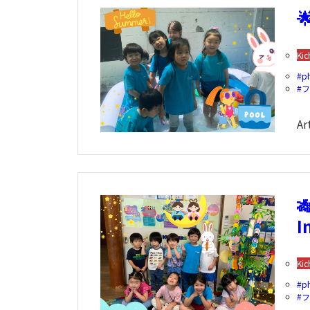

Kic
p
Ar

I
Kic
p