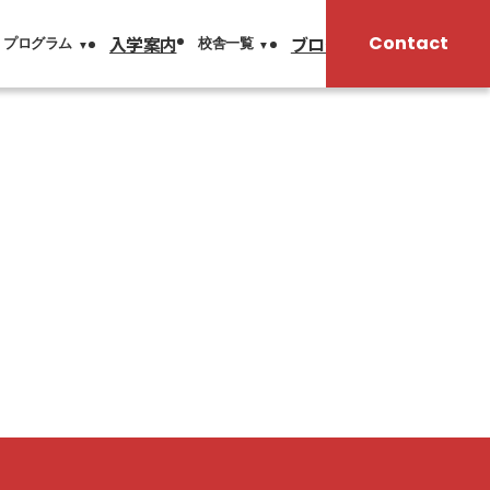
JP
入学案内
ブログ
FAQ
Contact
プログラム
校舎一覧
EN
ム
校舎一覧
ナショナル・プリス
自由が丘本校
表参道校
スクール
吉祥寺校
戸塚校
南浦和校