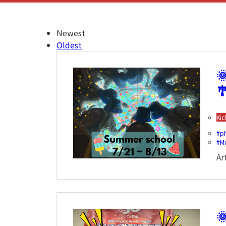
Newest
Oldest

Kic
p
M
Ar
