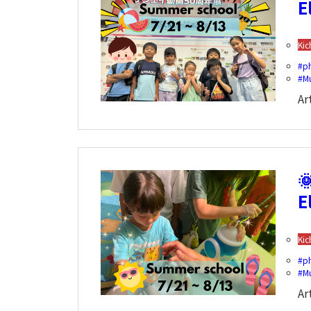
E
Kic
p
M
Ar

E
Kic
p
M
Ar