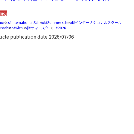
hijoji
honics
International School
Summer school
インターナショナルスクール
usashino
Kichijoji
サマースクール
2026
ticle publication date
2026/07/06