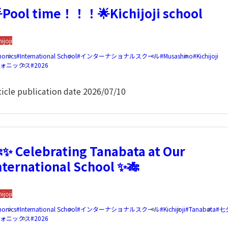
Pool time！！！🌟Kichijoji school
hijoji
honics
International School
インターナショナルスクール
Musashino
Kichijoji
フォニックス
2026
ticle publication date
2026/07/10
✨ Celebrating Tanabata at Our
nternational School ✨🎋
hijoji
honics
International School
インターナショナルスクール
Kichijoji
Tanabata
七
フォニックス
2026