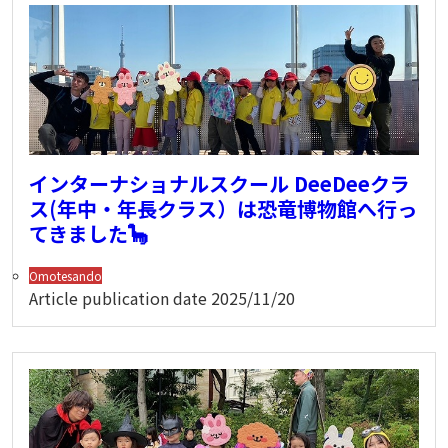
インターナショナルスクール DeeDeeクラ
ス(年中・年長クラス）は恐竜博物館へ行っ
てきました🦕
Omotesando
Article publication date
2025/11/20