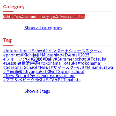
Category
Kichijoji
Totsuka
Minamiurawa
Jiyugaoka
Omotesando
Blog
Show all categories
Tag
International School
インターナショナルスクール
phonics
Kichijoji
Musashino
Events
2025
フォニックス
2026
Daily
Summer school
Totsuka
Lesson
横浜戸塚
Yokohama Totsuka
Yokohama
Seasonal School
News
サマースクール
#Minamiurawa
＃南浦和
Jiyugaoka
遠足
Spring school
New School Year
excursions
picnic
ママ＆ベビークラス
E-CAMP
Tanabata
Show all tags