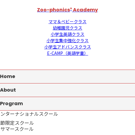
Zoo-phonics
®
Academy
ママ＆ベビークラス
幼稚園児クラス
小学生英語クラス
小学生集中強化クラス
小学生アドバンスクラス
E-CAMP（英語学童）
Home
About
Program
インターナショナルスクール
季節限定スクール
→サマースクール