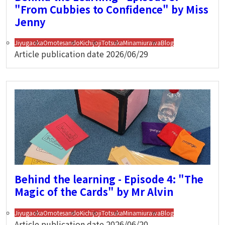
"From Cubbies to Confidence" by Miss
Jenny
Jiyugaoka
Omotesando
Kichijoji
Totsuka
Minamiurawa
Blog
Article publication date
2026/06/29
Behind the learning - Episode 4: "The
Magic of the Cards" by Mr Alvin
Jiyugaoka
Omotesando
Kichijoji
Totsuka
Minamiurawa
Blog
Article publication date
2026/06/20