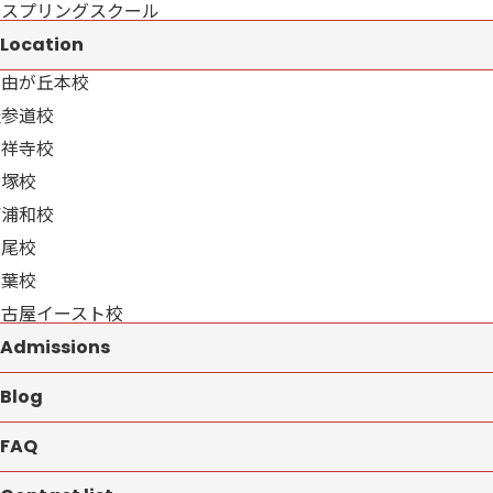
→スプリングスクール
Location
自由が丘本校
表参道校
吉祥寺校
戸塚校
南浦和校
上尾校
千葉校
名古屋イースト校
Admissions
Blog
FAQ