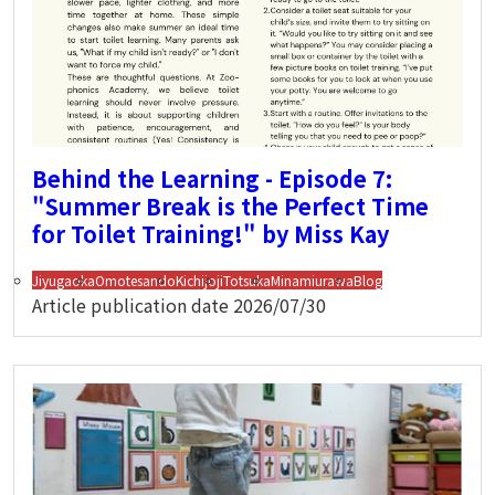
Behind the Learning - Episode 7:
"Summer Break is the Perfect Time
for Toilet Training!" by Miss Kay
Jiyugaoka
Omotesando
Kichijoji
Totsuka
Minamiurawa
Blog
Article publication date
2026/07/30