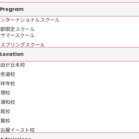
Program
インターナショナルスクール
季節限定スクール
→サマースクール
→スプリングスクール
Location
自由が丘本校
表参道校
吉祥寺校
戸塚校
南浦和校
上尾校
千葉校
名古屋イースト校