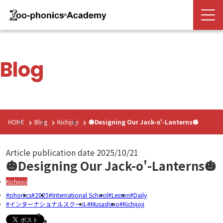
Blog
HOME
Blog
Kichijoji
🎃Designing Our Jack-o'-Lanterns🎃
Article publication date
2025/10/21
🎃Designing Our Jack-o'-Lanterns🎃
Kichijoji
phonics
2025
International School
Lesson
Daily
インターナショナルスクール
Musashino
Kichijoji