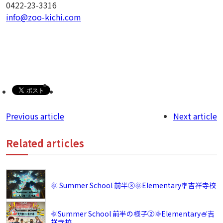
0422-23-3316
info@zoo-kichi.com
Previous article
Next article
Related articles
🌞 Summer School 前半③🌞Elementary🎐吉祥寺校
🌞Summer School 前半の様子②🌞Elementary🍧吉
祥寺校