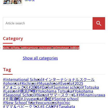
Category
Kichijoji
Totsuka
Minamiurawa
Jiyugaoka
Omotesando
Blog
Show all categories
Tag
International School
インターナショナルスクール
phonics
Kichijoji
Musashino
Events
2025
フォニックス
2026
Daily
Summer school
Totsuka
Lesson
横浜戸塚
Yokohama Totsuka
Yokohama
Seasonal School
News
サマースクール
#Minamiurawa
＃南浦和
Jiyugaoka
遠足
Spring school
New School Year
excursions
picnic
ママ＆ベビークラス
E-CAMP
Tanabata