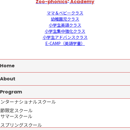
Zoo-phonics
®
Academy
ママ＆ベビークラス
幼稚園児クラス
小学生英語クラス
小学生集中強化クラス
小学生アドバンスクラス
E-CAMP（英語学童）
Home
About
Program
インターナショナルスクール
季節限定スクール
→サマースクール
→スプリングスクール