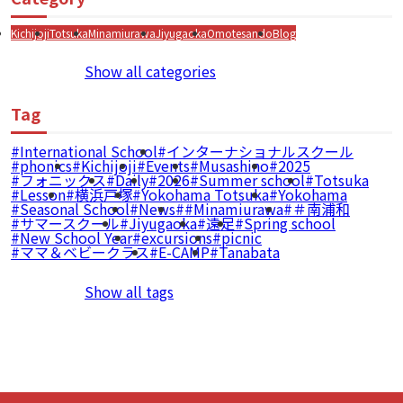
Kichijoji
Totsuka
Minamiurawa
Jiyugaoka
Omotesando
Blog
Show all categories
Tag
International School
インターナショナルスクール
phonics
Kichijoji
Events
Musashino
2025
フォニックス
Daily
2026
Summer school
Totsuka
Lesson
横浜戸塚
Yokohama Totsuka
Yokohama
Seasonal School
News
#Minamiurawa
＃南浦和
サマースクール
Jiyugaoka
遠足
Spring school
New School Year
excursions
picnic
ママ＆ベビークラス
E-CAMP
Tanabata
Show all tags