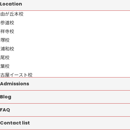
Location
自由が丘本校
表参道校
吉祥寺校
戸塚校
南浦和校
上尾校
千葉校
名古屋イースト校
Admissions
Blog
FAQ
Contact list