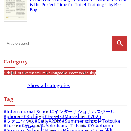
is the Perfect Time for Toilet Training!" by Miss
Kay
Category
Kichijoji
Totsuka
Minamiurawa
Jiyugaoka
Omotesando
Blog
Show all categories
Tag
International School
インターナショナルスクール
phonics
Kichijoji
Events
Musashino
2025
フォニックス
Daily
2026
Summer school
Totsuka
Lesson
横浜戸塚
Yokohama Totsuka
Yokohama
Seasonal School
News
#Minamiurawa
＃南浦和