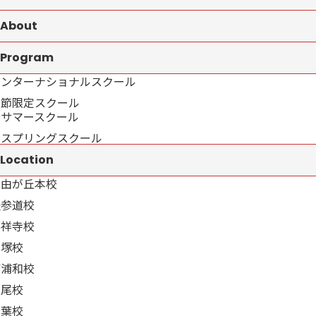
About
Program
インターナショナルスクール
季節限定スクール
→サマースクール
→スプリングスクール
Location
自由が丘本校
表参道校
吉祥寺校
戸塚校
南浦和校
上尾校
千葉校