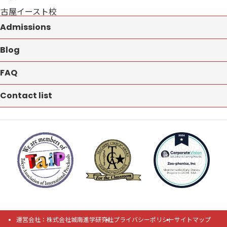
名古屋イースト校
Admissions
Blog
FAQ
Contact list
運営会社：株式会社城南進学研究社
プライバシーポリシー
サイトマップ