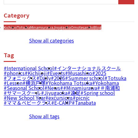
Category
Kichijoji
Totsuka
Minamiurawa
Jiyugaoka
Omotesando
Blog
Show all categories
Tag
International School
インターナショナルスクール
phonics
Kichijoji
Events
Musashino
2025
フォニックス
Daily
2026
Summer school
Totsuka
Lesson
横浜戸塚
Yokohama Totsuka
Yokohama
Seasonal School
News
#Minamiurawa
＃南浦和
サマースクール
Jiyugaoka
遠足
Spring school
New School Year
excursions
picnic
ママ＆ベビークラス
E-CAMP
Tanabata
Show all tags