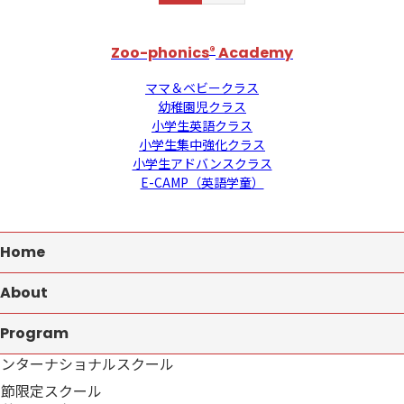
Zoo-phonics
®
Academy
ママ＆ベビークラス
幼稚園児クラス
小学生英語クラス
小学生集中強化クラス
小学生アドバンスクラス
E-CAMP（英語学童）
Home
About
Program
インターナショナルスクール
季節限定スクール