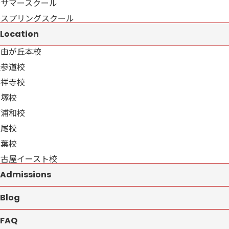
→サマースクール
→スプリングスクール
Location
自由が丘本校
表参道校
吉祥寺校
戸塚校
南浦和校
上尾校
千葉校
名古屋イースト校
Admissions
Blog
FAQ