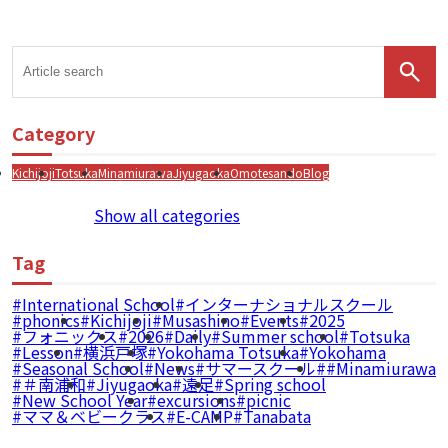
Category
Kichijoji
Totsuka
Minamiurawa
Jiyugaoka
Omotesando
Blog
Show all categories
Tag
International School
インターナショナルスクール
phonics
Kichijoji
Musashino
Events
2025
フォニックス
2026
Daily
Summer school
Totsuka
Lesson
横浜戸塚
Yokohama Totsuka
Yokohama
Seasonal School
News
サマースクール
#Minamiurawa
＃南浦和
Jiyugaoka
遠足
Spring school
New School Year
excursions
picnic
ママ＆ベビークラス
E-CAMP
Tanabata