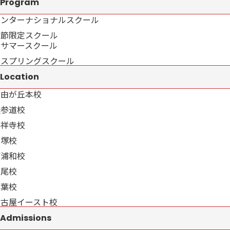
Program
インターナショナルスクール
季節限定スクール
→サマースクール
→スプリングスクール
Location
自由が丘本校
表参道校
吉祥寺校
戸塚校
南浦和校
上尾校
千葉校
名古屋イースト校
Admissions