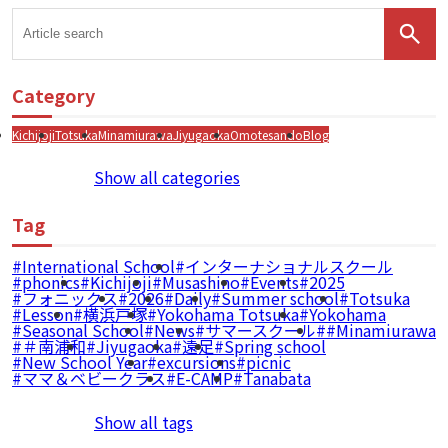
Category
Kichijoji
Totsuka
Minamiurawa
Jiyugaoka
Omotesando
Blog
Show all categories
Tag
International School
インターナショナルスクール
phonics
Kichijoji
Musashino
Events
2025
フォニックス
2026
Daily
Summer school
Totsuka
Lesson
横浜戸塚
Yokohama Totsuka
Yokohama
Seasonal School
News
サマースクール
#Minamiurawa
＃南浦和
Jiyugaoka
遠足
Spring school
New School Year
excursions
picnic
ママ＆ベビークラス
E-CAMP
Tanabata
Show all tags