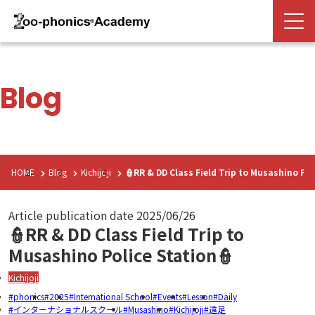
Blog
HOME
Blog
Kichijoji
👮RR & DD Class Field Trip to Musashino Pol
Article publication date
2025/06/26
👮RR & DD Class Field Trip to
Musashino Police Station👮
Kichijoji
phonics
2025
International School
Events
Lesson
Daily
インターナショナルスクール
Musashino
Kichijoji
遠足