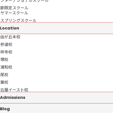
インターナショナルスクール
季節限定スクール
→サマースクール
→スプリングスクール
Location
自由が丘本校
表参道校
吉祥寺校
戸塚校
南浦和校
上尾校
千葉校
名古屋イースト校
Admissions
Blog