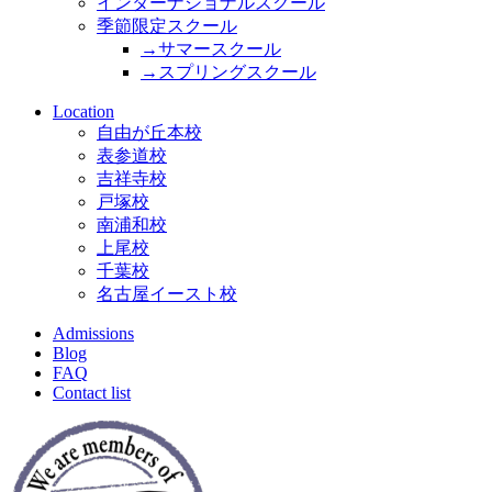
インターナショナルスクール
季節限定スクール
→サマースクール
→スプリングスクール
Location
自由が丘本校
表参道校
吉祥寺校
戸塚校
南浦和校
上尾校
千葉校
名古屋イースト校
Admissions
Blog
FAQ
Contact list