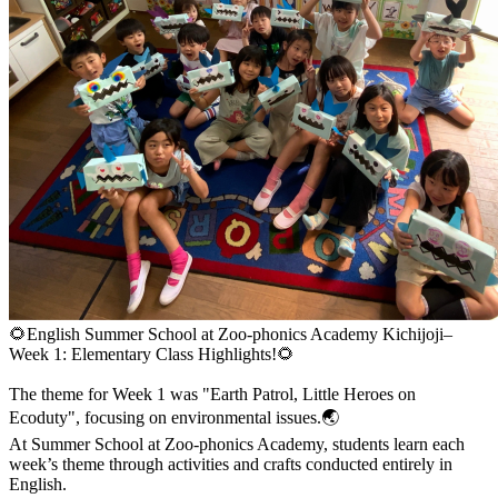
🌻English Summer School at Zoo-phonics Academy Kichijoji–
Week 1: Elementary Class Highlights!🌻
The theme for Week 1 was "Earth Patrol, Little Heroes on
Ecoduty", focusing on environmental issues.🌏
At Summer School at Zoo-phonics Academy, students learn each
week’s theme through activities and crafts conducted entirely in
English.