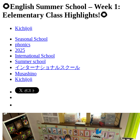
🌻English Summer School – Week 1:
Eelementary Class Highlights!🌻
Kichijoji
Seasonal School
phonics
2025
International School
Summer school
インターナショナルスクール
Musashino
Kichijoji