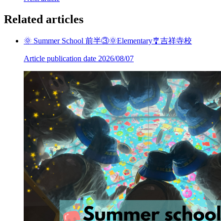
Related articles
🌞 Summer School 前半③🌞Elementary🎐吉祥寺校
Article publication date
2026/08/07