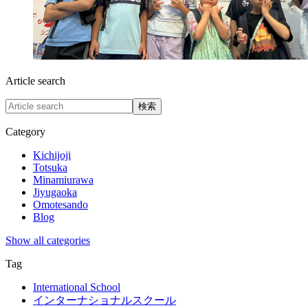
Article search
検索
Category
Kichijoji
Totsuka
Minamiurawa
Jiyugaoka
Omotesando
Blog
Show all categories
Tag
International School
インターナショナルスクール