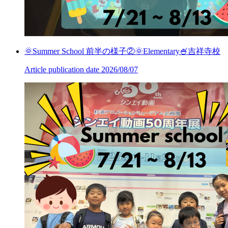
🌞Summer School 前半の様子②🌞Elementary🍧吉祥寺校
Article publication date
2026/08/07