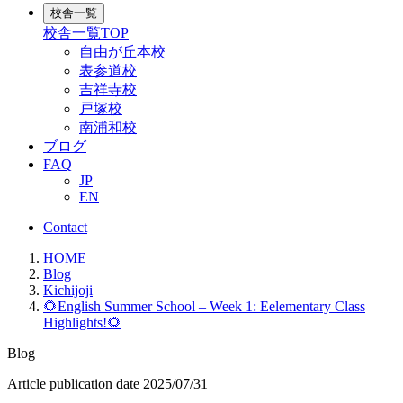
校舎一覧
校舎一覧
TOP
自由が丘本校
表参道校
吉祥寺校
戸塚校
南浦和校
ブログ
FAQ
JP
EN
Contact
HOME
Blog
Kichijoji
🌻English Summer School – Week 1: Eelementary Class
Highlights!🌻
Blog
Article publication date
2025/07/31