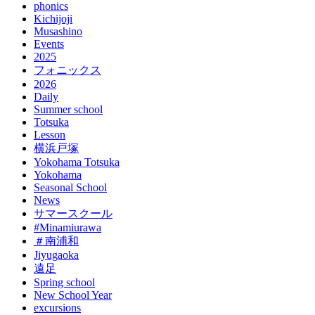
phonics
Kichijoji
Musashino
Events
2025
フォニックス
2026
Daily
Summer school
Totsuka
Lesson
横浜戸塚
Yokohama Totsuka
Yokohama
Seasonal School
News
サマースクール
#Minamiurawa
＃南浦和
Jiyugaoka
遠足
Spring school
New School Year
excursions