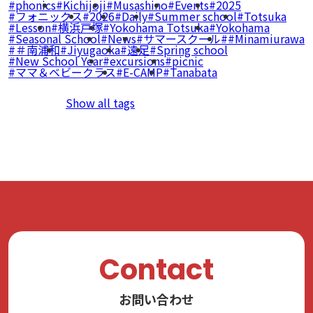
phonics
Kichijoji
Musashino
Events
2025
フォニックス
2026
Daily
Summer school
Totsuka
Lesson
横浜戸塚
Yokohama Totsuka
Yokohama
Seasonal School
News
サマースクール
#Minamiurawa
＃南浦和
Jiyugaoka
遠足
Spring school
New School Year
excursions
picnic
ママ＆ベビークラス
E-CAMP
Tanabata
Show all tags
Contact
お問い合わせ