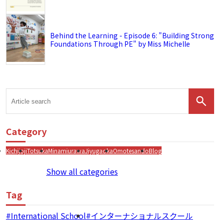
Behind the Learning - Episode 6: "Building Strong
Foundations Through PE" by Miss Michelle
Category
Kichijoji
Totsuka
Minamiurawa
Jiyugaoka
Omotesando
Blog
Show all categories
Tag
International School
インターナショナルスクール