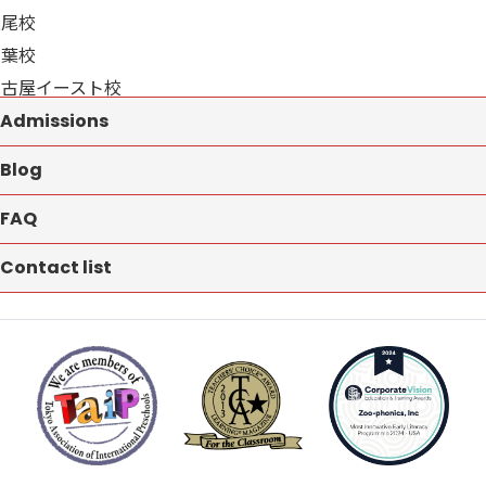
上尾校
千葉校
名古屋イースト校
Admissions
Blog
FAQ
Contact list