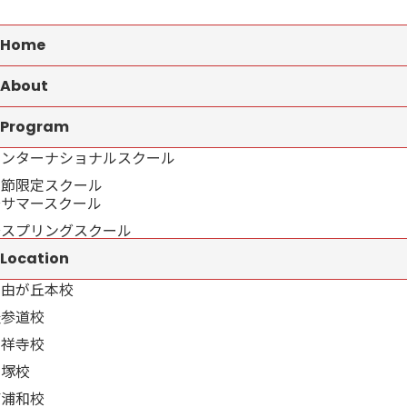
Home
About
Program
インターナショナルスクール
季節限定スクール
→サマースクール
→スプリングスクール
Location
自由が丘本校
表参道校
吉祥寺校
戸塚校
南浦和校